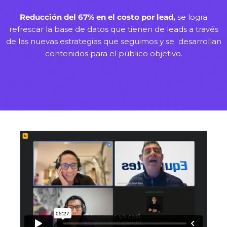
Reducción del
67% en el costo por lead,
se logra
refrescar la base de datos que tienen de leads a través
de las nuevas estrategias que seguimos y se desarrollan
contenidos para el público objetivo.