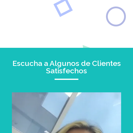
Escucha a Algunos de Clientes
Satisfechos