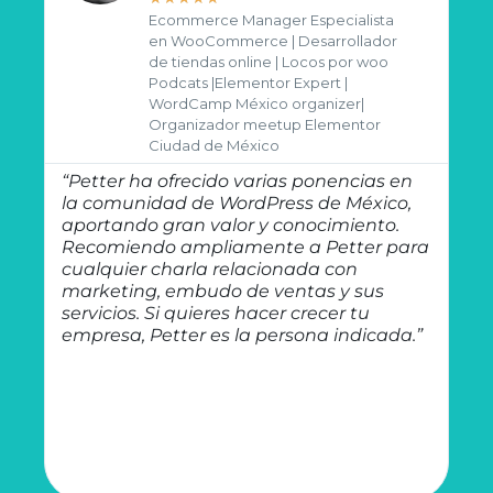
Ecommerce Manager Especialista
en WooCommerce | Desarrollador
de tiendas online | Locos por woo
“S
Podcats |Elementor Expert |
en 
WordCamp México organizer|
so
Organizador meetup Elementor
de
Ciudad de México
em
en
“Petter ha ofrecido varias ponencias en
qu
la comunidad de WordPress de México,
nu
aportando gran valor y conocimiento.
es
Recomiendo ampliamente a Petter para
as
cualquier charla relacionada con
mi
marketing, embudo de ventas y sus
te
servicios. Si quieres hacer crecer tu
em
empresa, Petter es la persona indicada.”
re
bu