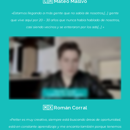
🇨🇦 Mateo Maslvo
«Estamos llegando a más gente que no sabía de nosotros,[…] gente
que vive aquí por 20 – 30 años que nunca había hablado de nosotros,
casi siendo vecinos y se enteraron por los ads[…] »
🇲🇽 Román Corral
«Petter es muy creativo, siempre está buscando áreas de oportunidad,
está en constante aprendizaje y me encanta también porque tenemos