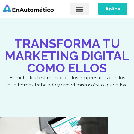
Aplica
Saltar
Sobre Nosotros
al
contenido
TRANSFORMA TU
MARKETING DIGITAL
COMO ELLOS
Escucha los testimonios de los empresarios con los
que hemos trabajado y vive el mismo éxito que ellos.