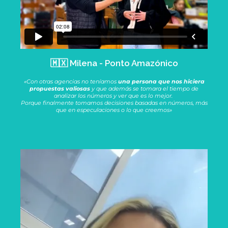
🇲🇽 Milena - Ponto Amazónico
«Con otras agencias no teníamos
una persona que nos hiciera
propuestas valiosas
y que además se tomara el tiempo de
analizar los números y ver que es lo mejor.
Porque finalmente tomamos decisiones basadas en números, más
que en especulaciones o lo que creemos»