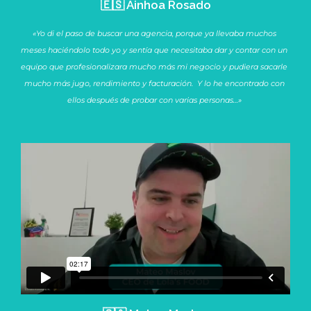
🇪🇸 Ainhoa Rosado
«Yo di el paso de buscar una agencia, porque ya llevaba muchos
meses haciéndolo todo yo y sentía que necesitaba dar y contar con un
equipo que profesionalizara mucho más mi negocio y pudiera sacarle
mucho más jugo, rendimiento y facturación. Y lo he encontrado con
ellos después de probar con varias personas…»