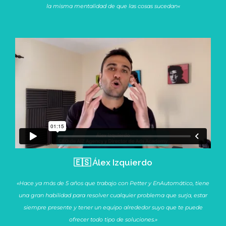
la misma mentalidad de que las cosas sucedan
«
🇪🇸 Álex Izquierdo
«Hace ya más de 5 años que trabajo con Petter y EnAutomático, tiene
una gran habilidad para resolver cualquier problema que surja, estar
siempre presente y tener un equipo alrededor suyo que te puede
ofrecer todo tipo de soluciones.»