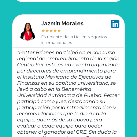
Jazmín Morales
★
★
★
★
★
Estudiante de la Lic. en Negocios
Internacionales
“Petter Briones participó en el concurso
“P
regional de emprendimiento de la región
pr
Centro Sur, este es un evento organizado
wh
por directores de emprendimiento para
co
el Instituto Mexicano de Ejecutivos de
es
Finanzas en su capítulo universitario, se
re
llevó a cabo en la Benemérita
la
Universidad Autónoma de Puebla. Petter
lo
participó como juez, destacando su
ha
participación por la retroalimentación y
sa
recomendaciones qué le dio a cada
Me
equipo, además de su apoyo para
pa
evaluar a cada equipo para poder
en
obtener al ganador del CRE. Sin duda la