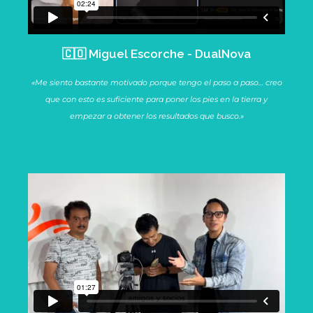
🇨🇴 Miguel Escorche - DualNova
«Me siento bastante motivado porque tengo el paso a paso… creo
que con esto es suficiente para poner los pies en la tierra y
empezar a obtener los resultados que busco.»