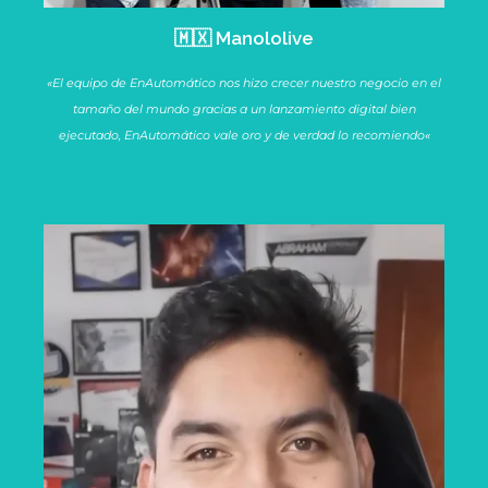
🇲🇽 Manololive​
«
El equipo de EnAutomático nos hizo crecer nuestro negocio en el
tamaño del mundo gracias a un lanzamiento digital bien
ejecutado, EnAutomático vale oro y de verdad lo recomiendo
«