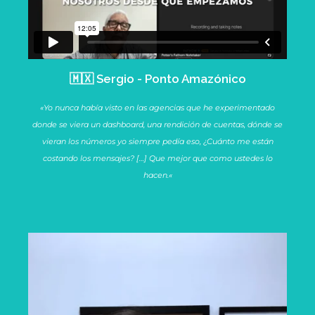
🇲🇽 Sergio - Ponto Amazónico
«Yo nunca había visto en las agencias que he experimentado
donde se viera un dashboard, una rendición de cuentas, dónde se
vieran los números yo siempre pedía eso, ¿Cuánto me están
costando los mensajes? […] Que mejor que como ustedes lo
hacen
.
«