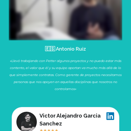
🇪🇸 Antonio Ruiz
«Llevó trabajando con Petter algunos proyectos y no puedo estar más
contento, el valor que él y su equipo aportan va mucho más allá de lo
que simplemente contratas. Como gerente de proyectos necesitamos
personas que nos apoyen en aquellas disciplinas que nosotros no
controlamos»
Victor Alejandro Garcia
Sanchez
★
★
★
★
★