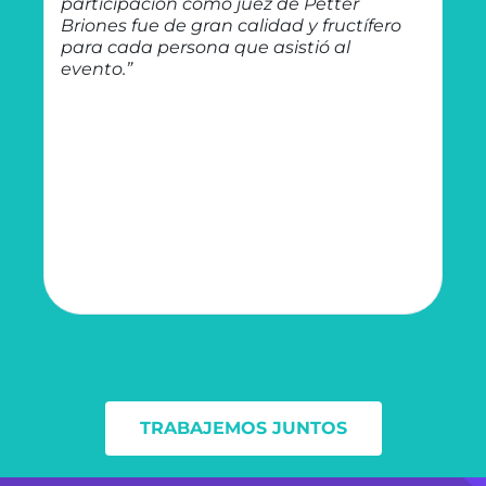
re
participación como juez de Petter
Briones fue de gran calidad y fructífero
para cada persona que asistió al
evento.”
TRABAJEMOS JUNTOS