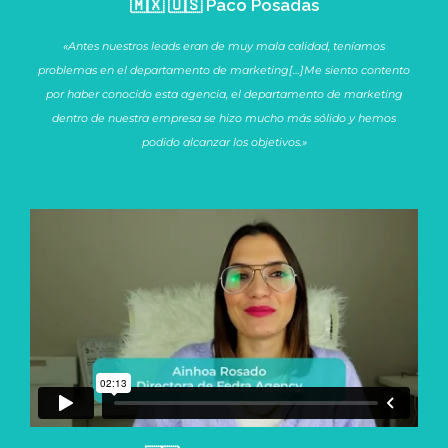
🇲🇽 🇺🇸 Paco Posadas
«Antes nuestros leads eran de muy mala calidad, teníamos
problemas en el departamento de marketing[…]Me siento contento
por haber conocido esta agencia, el departamento de marketing
dentro de nuestra empresa se hizo mucho más sólido y hemos
podido alcanzar los objetivos.»