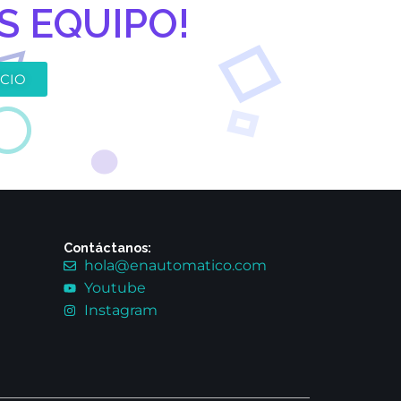
 EQUIPO!
CIO
Contáctanos:
hola@enautomatico.com
Youtube
Instagram