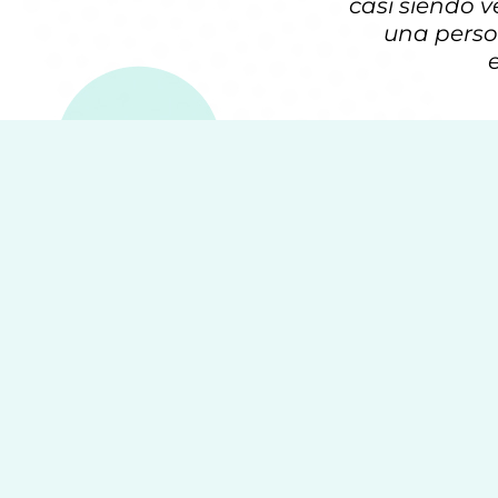
casi siendo v
una perso