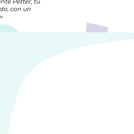
nte Petter, tú
do, con un
»