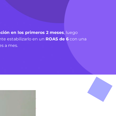
ción en los primeros 2 meses
, luego
te estabilizarlo en un
ROAS de 6
con una
es a mes.