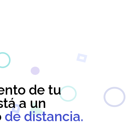
ento de tu
stá a un
o
de distancia.