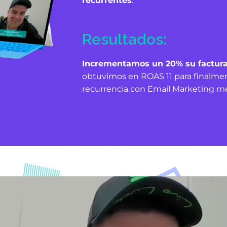
recurrentes
.
Resultados:
Incrementamos un 20% su factura
obtuvimos en ROAS 11 para finalmen
recurrencia con Email Marketing m