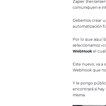
Zapier (herramien
comuniquen e in
Debemos crear un 
automatización f
Por lo que aquí 
seleccionamos «c
WebHook
el cual
Este nuevo, va a 
WebHook que nos
Y le pongo públic
encontrará si hay
misma.