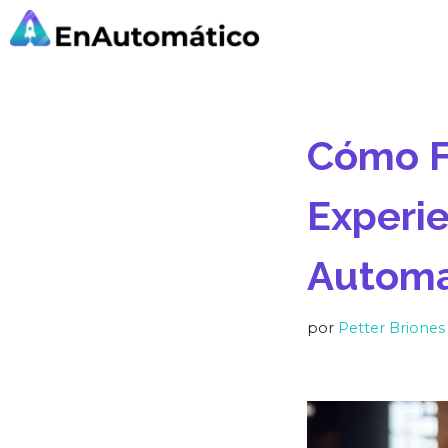
Saltar
al
contenido
Cómo Fi
Experi
Automa
por
Petter Briones