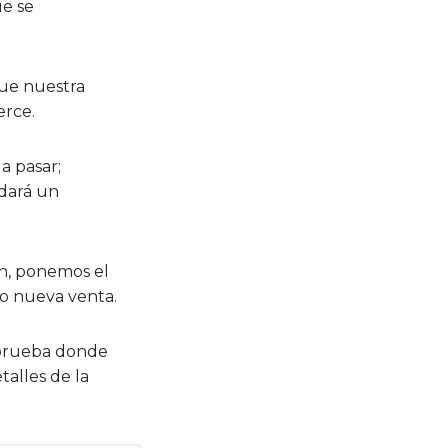
ue se
que nuestra
erce.
a pasar;
dará un
en, ponemos el
o nueva venta.
t/prueba donde
talles de la