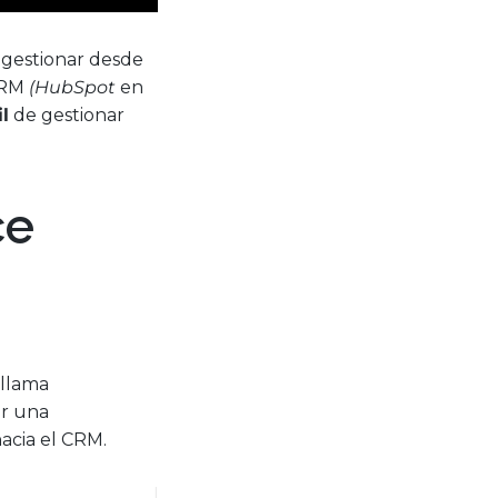
á gestionar desde
 CRM
(HubSpot
en
l
de gestionar
ce
 llama
ar una
acia el CRM.