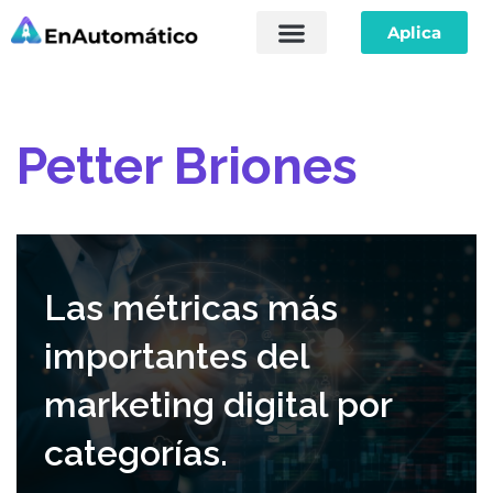
Aplica
Saltar
Sobre Nosotros
al
contenido
Petter Briones
Las métricas más
importantes del
marketing digital por
categorías.