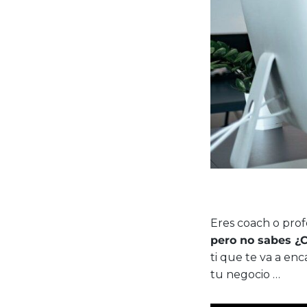
Eres coach o pro
pero no sabes ¿C
ti que te va a enc
tu negocio …