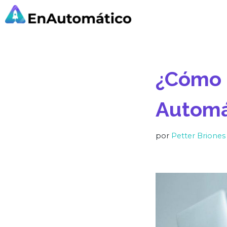
Saltar
al
contenido
¿Cómo 
Automá
por
Petter Briones