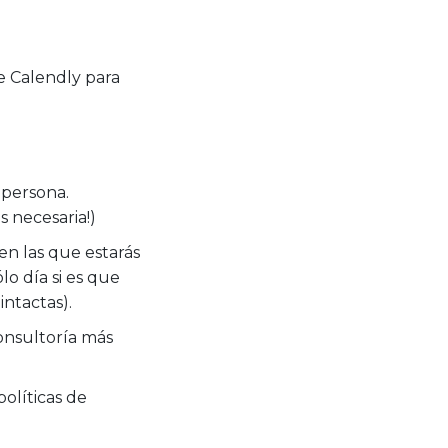
e Calendly para
 persona.
 necesaria!)
en las que estarás
lo día si es que
intactas).
onsultoría más
políticas de