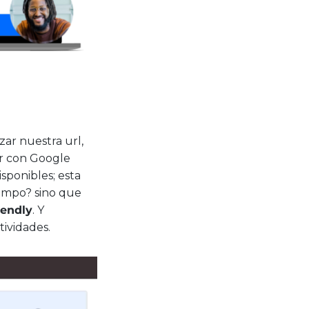
zar nuestra url,
r con Google
sponibles; esta
iempo? sino que
lendly
. Y
ividades.