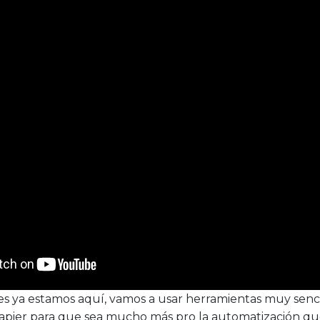
 ya estamos aquí, vamos a usar herramientas muy senci
apier para que sea mucho más pro la automatización qu