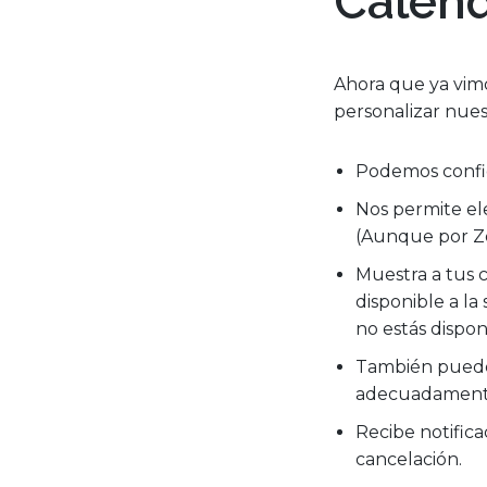
Calend
Ahora que ya vimo
personalizar nues
Podemos config
Nos permite ele
(Aunque por Zo
Muestra a tus 
disponible a la
no estás dispon
También puedes
adecuadamente
Recibe notifica
cancelación.